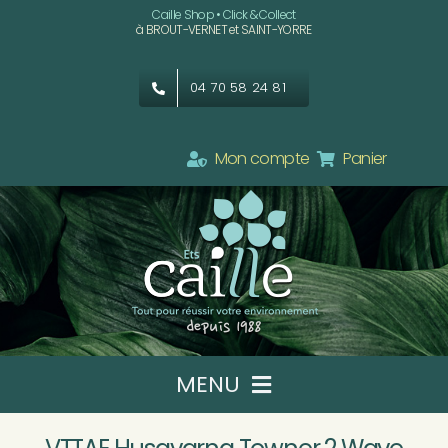
Passer
Caille Shop • Click & Collect
à BROUT-VERNET et SAINT-YORRE
au
contenu
04 70 58 24 81
Mon compte
Panier
MENU
Ets CAILLE