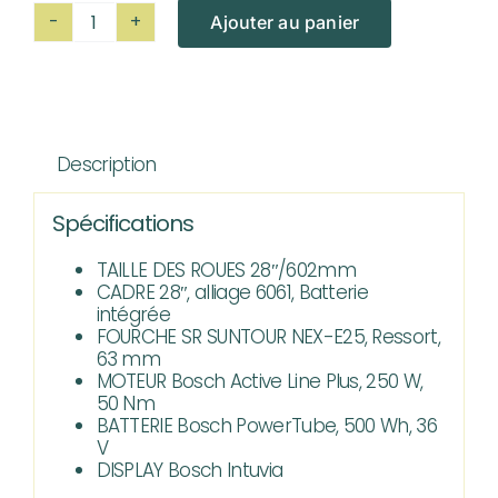
Ajouter au panier
quantité
de
VTTAE
Husqvarna
Description
Towner
2
Spécifications
Wave
28"
TAILLE DES ROUES
28″/602mm
CADRE
28″, alliage 6061, Batterie
xM
intégrée
9S
FOURCHE
SR SUNTOUR NEX-E25, Ressort,
Tektro
63 mm
MOTEUR
Bosch Active Line Plus, 250 W,
50 Nm
BATTERIE
Bosch PowerTube, 500 Wh, 36
V
DISPLAY
Bosch Intuvia