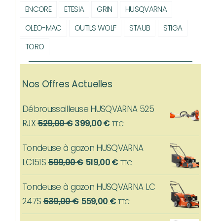
ENCORE
ETESIA
GRIN
HUSQVARNA
OLEO-MAC
OUTILS WOLF
STAUB
STIGA
TORO
Nos Offres Actuelles
Débroussailleuse HUSQVARNA 525
Le
Le
RJX
529,00
€
399,00
€
TTC
prix
prix
Tondeuse à gazon HUSQVARNA
initial
actuel
Le
Le
LC151S
599,00
€
519,00
€
TTC
était :
est :
prix
prix
529,00 €.
399,00 €.
Tondeuse à gazon HUSQVARNA LC
initial
actuel
Le
Le
247S
639,00
€
559,00
€
TTC
était :
est :
prix
prix
599,00 €.
519,00 €.