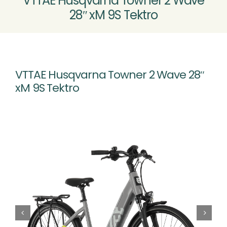
VTTAE Husqvarna Towner 2 Wave
28″ xM 9S Tektro
MOTOCULTURE
VÉLOS VTTAE
Nouveau
VTTAE Husqvarna Towner 2 Wave 28″
xM 9S Tektro
ATELIER SAV
CONTACT & ACCÈS
Rechercher: