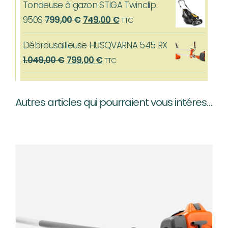
Tondeuse à gazon STIGA Twinclip
initial
actuel
Le
Le
950S
799,00
€
749,00
€
TTC
était :
est :
prix
prix
639,00 €.
559,00 €.
Débrousailleuse HUSQVARNA 545 RX
initial
actuel
Le
Le
1.049,00
€
799,00
€
TTC
était :
est :
prix
prix
799,00 €.
749,00 €.
initial
actuel
Autres articles qui pourraient vous intéresser…
était :
est :
1.049,00 €.
799,00 €.