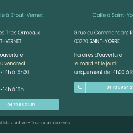
lle à Brout-Vernet
Caille à Saint-Yo
es Trois Ormeaux
8 rue du Commandant 
T-VERNET
03270
SAINT-YORRE
’ouverture
Horaires d’ouverture
u vendredi
le mardi et le jeudi
• 14h à 18h30
uniquement de 14h00 à 1
04 70 59 54 2
• 14h à 18h
04 70 58 24 81
t Motoculture – Tous droits réservés