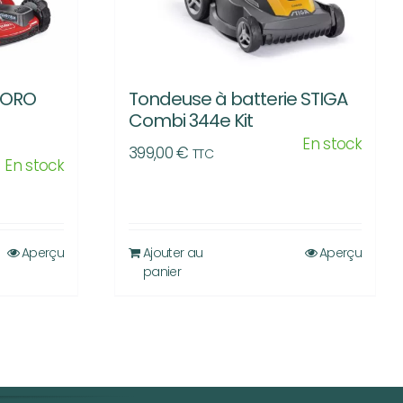
TORO
Tondeuse à batterie STIGA
Combi 344e Kit
En stock
399,00
€
TTC
En stock
Aperçu
Ajouter au
Aperçu
panier