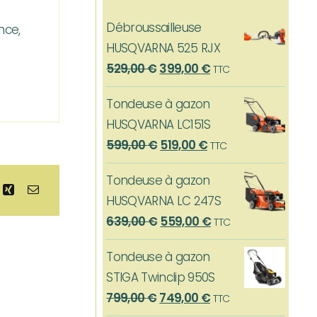
Débroussailleuse
nce,
HUSQVARNA 525 RJX
Le
Le
529,00
€
399,00
€
TTC
prix
prix
Tondeuse à gazon
initial
actuel
HUSQVARNA LC151S
était :
est :
Le
Le
599,00
€
519,00
€
TTC
529,00 €.
399,00 €.
prix
prix
Tondeuse à gazon
initial
actuel
HUSQVARNA LC 247S
était :
est :
Le
Le
639,00
€
559,00
€
TTC
599,00 €.
519,00 €.
prix
prix
Tondeuse à gazon
initial
actuel
STIGA Twinclip 950S
était :
est :
Le
Le
799,00
€
749,00
€
TTC
639,00 €.
559,00 €.