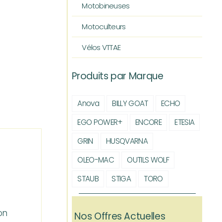
Motobineuses
Motoculteurs
Vélos VTTAE
Produits par Marque
Anova
BILLY GOAT
ECHO
EGO POWER+
ENCORE
ETESIA
GRIN
HUSQVARNA
OLEO-MAC
OUTILS WOLF
STAUB
STIGA
TORO
on
Nos Offres Actuelles