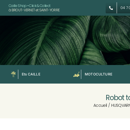
Passer
Caille Shop • Click & Collect
04 7
à BROUT-VERNET et SAINT-YORRE
au
contenu
Ets CAILLE
MOTOCULTURE
Robot 
Accueil
HUSQVAR