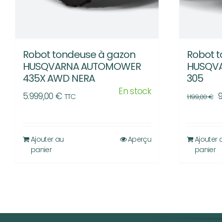
Robot tondeuse à gazon
Robot 
HUSQVARNA AUTOMOWER
HUSQV
435X AWD NERA
305
En stock
L
5.999,00
€
TTC
1.199,00
€
p
i
é
Ajouter au
Aperçu
Ajouter 
panier
panier
1