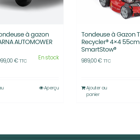
tondeuse à gazon
Tondeuse à Gazon 
ARNA AUTOMOWER
Recycler® 4×4 55cm
SmartStow®
En stock
e
Le
999,00
€
989,00
€
TTC
TTC
rix
prix
nitial
actuel
tait :
est :
au
Aperçu
Ajouter au
panier
.199,00 €.
999,00 €.