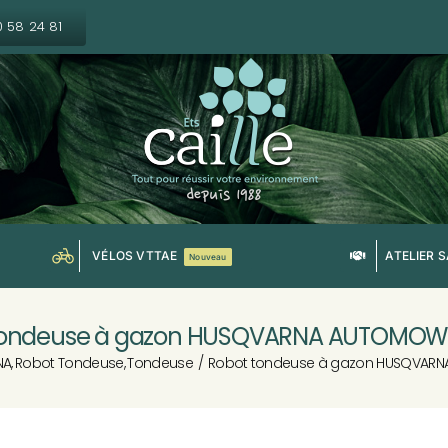
0 58 24 81
VÉLOS VTTAE
ATELIER 
Nouveau
tondeuse à gazon HUSQVARNA AUTOMOW
NA
Robot Tondeuse
Tondeuse
Robot tondeuse à gazon HUSQVAR