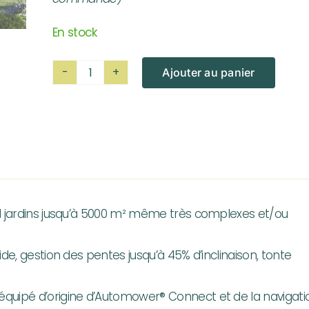
En stock
Ajouter au panier
quantité
de
Robot
tondeuse
à
gazon
HUSQVARNA
nd jardins jusqu’à 5000 m² même très complexes et/ou
AUTOMOWER
450X
de, gestion des pentes jusqu’à 45% d’inclinaison, tonte
équipé d’origine d’Automower® Connect et de la navigati