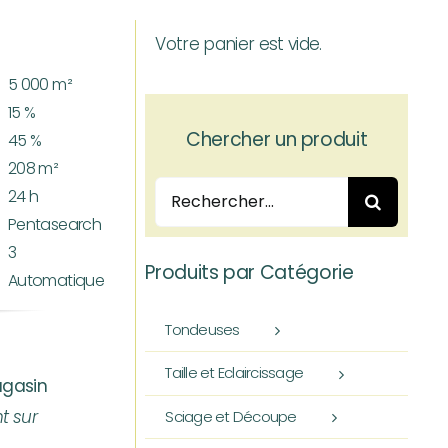
Votre panier est vide.
5 000 m²
15 %
Chercher un produit
45 %
208 m²
Rechercher:
24 h
Pentasearch
3
Produits par Catégorie
Automatique
Tondeuses
Taille et Eclaircissage
agasin
t sur
Sciage et Découpe