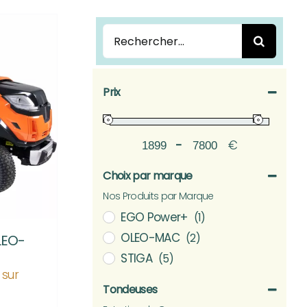
Rechercher:
Prix
-
€
Minimum Price
Maximum Price
Choix par marque
Nos Produits par Marque
EGO Power+
(1)
OLEO-MAC
LEO-
(2)
STIGA
(5)
 sur
Tondeuses