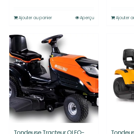
initial
actuel
était :
est :
Ajouter au panier
Aperçu
Ajouter a
6.999,00 €.
4.999,00 €.
Tondeuse Tracteur OLEO-
Tondeus