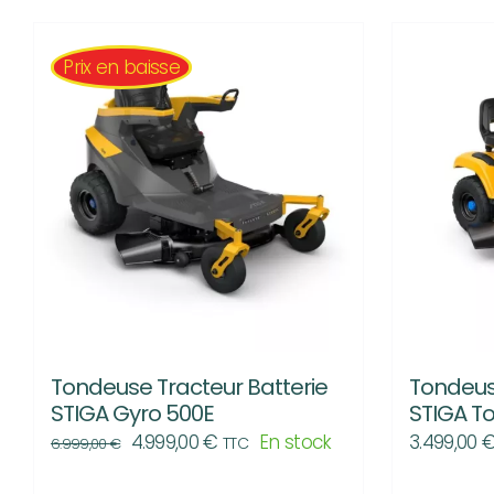
Prix en baisse
E
E
Tondeuse Tracteur Batterie
Tondeus
STIGA Gyro 500E
STIGA T
Le
Le
4.999,00
€
En stock
3.499,00
TTC
6.999,00
€
prix
prix