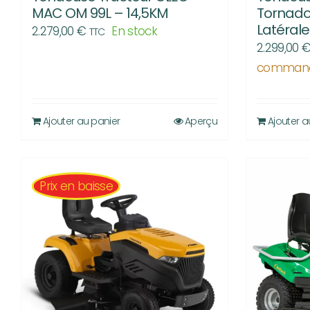
MAC OM 99L – 14,5KM
Tornado 
Latérale
2.279,00
€
En stock
TTC
2.299,00
comman
Ajouter au panier
Aperçu
Ajouter a
Prix en baisse