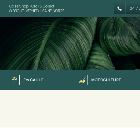
Passer
Caille Shop • Click & Collect
04 7
à BROUT-VERNET et SAINT-YORRE
au
contenu
Ets CAILLE
MOTOCULTURE
C