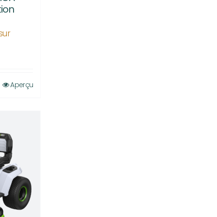
tion
sur
Aperçu