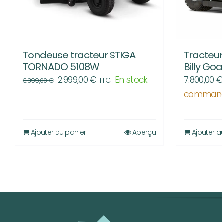
Tracteur
Tondeuse tracteur STIGA
Billy Go
TORNADO 5108W
Le
Le
7.800,00
2.999,00
€
En stock
TTC
3.399,00
€
prix
prix
comman
initial
actuel
était :
est :
Ajouter au panier
Aperçu
Ajouter a
3.399,00 €.
2.999,00 €.