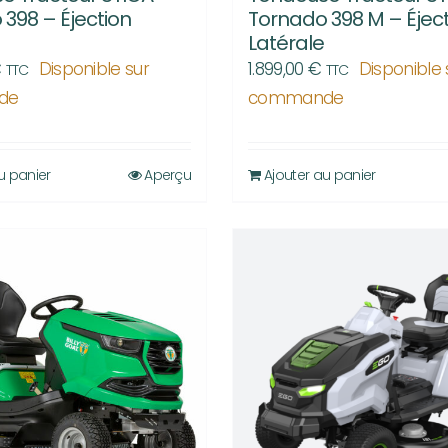
398 – Éjection
Tornado 398 M – Éjec
Latérale
€
Disponible sur
1.899,00
€
Disponible 
TTC
TTC
de
commande
u panier
Aperçu
Ajouter au panier