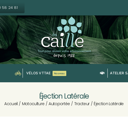
0 58 24 81
VÉLOS VTTAE
ATELIER 
Nouveau
Éjection Latérale
Accueil
Motoculture
Autoportée
Tracteur
Éjection Latérale
oupe frontale