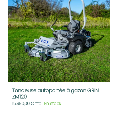
Tondeuse autoportée à gazon GRIN
ZM120
15.990,00
€
En stock
TTC