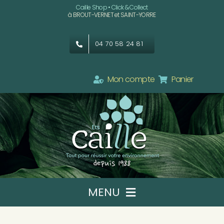
Passer
Caille Shop • Click & Collect
à BROUT-VERNET et SAINT-YORRE
au
contenu
04 70 58 24 81
Mon compte
Panier
MENU
Ets CAILLE