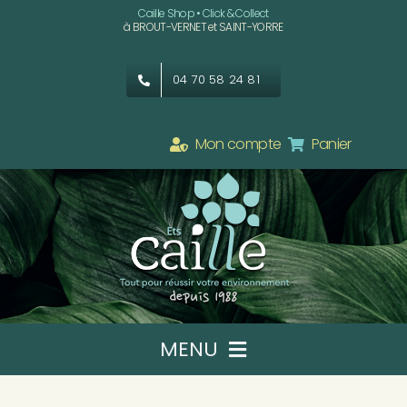
Passer
Caille Shop • Click & Collect
à BROUT-VERNET et SAINT-YORRE
au
contenu
04 70 58 24 81
Mon compte
Panier
MENU
Ets CAILLE