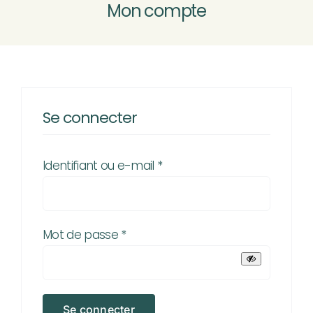
Mon compte
MOTOCULTURE
VÉLOS VTTAE
Nouveau
Se connecter
ATELIER SAV
Obligatoire
Identifiant ou e-mail
*
CONTACT & ACCÈS
Rechercher:
Obligatoire
Mot de passe
*
Se connecter