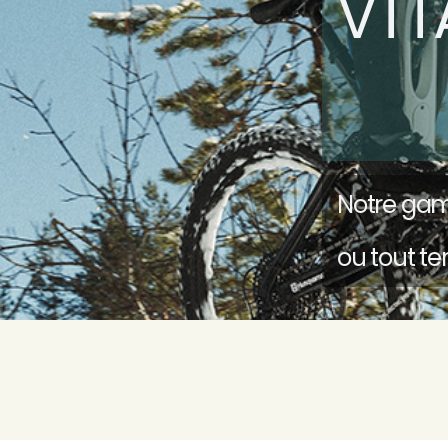
VTT
Notre gam
ou tout te