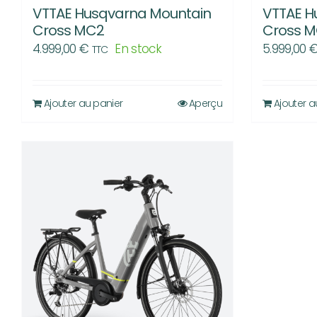
VTTAE Husqvarna Mountain
VTTAE H
produit
Cross MC2
Cross 
4.999,00
€
En stock
5.999,00
TTC
Ajouter au panier
Aperçu
Ajouter a