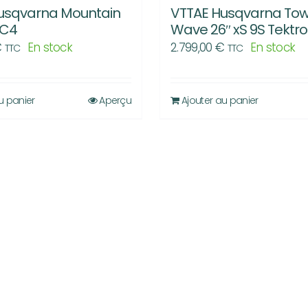
usqvarna Mountain
VTTAE Husqvarna Tow
MC4
Wave 26″ xS 9S Tektro
€
En stock
2.799,00
€
En stock
TTC
TTC
u panier
Aperçu
Ajouter au panier