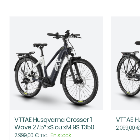
VTTAE Husqvarna Crosser 1
VTTAE H
Wave 27.5″ xS ou xM 9S T350
2.099,00
2.999,00
€
En stock
TTC