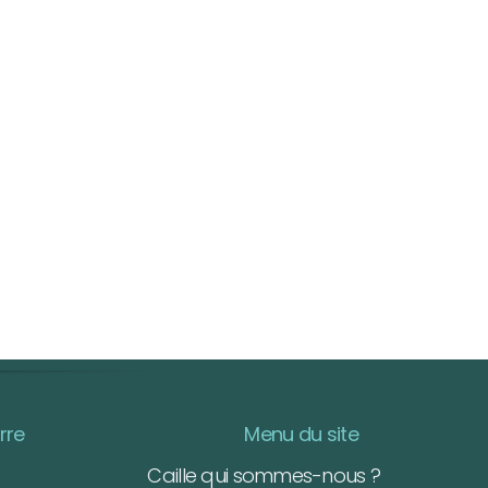
rre
Menu du site
Caille qui sommes-nous ?