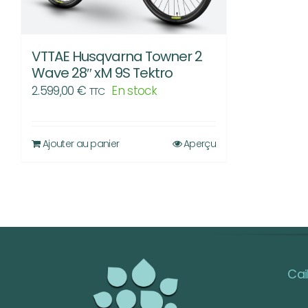
VTTAE Husqvarna Towner 2
Wave 28″ xM 9S Tektro
2.599,00
€
En stock
TTC
Ajouter au panier
Aperçu
Cai