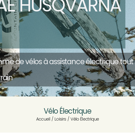
AE HUSQVARNA
me de vélos à assistance électrique tou
rrain
Vélo Électrique
Accueil
Loisirs
Vélo Électrique