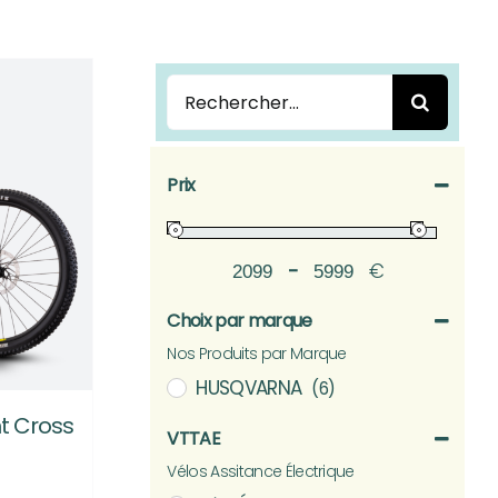
Rechercher:
Prix
-
€
Minimum Price
Maximum Price
Choix par marque
Nos Produits par Marque
HUSQVARNA
(6)
t Cross
VTTAE
Vélos Assitance Électrique