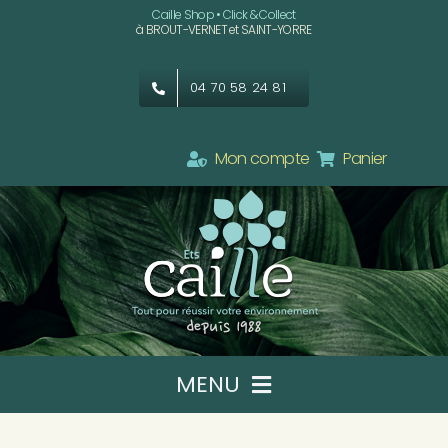
Passer
Caille Shop • Click & Collect
à BROUT-VERNET et SAINT-YORRE
au
contenu
04 70 58 24 81
Mon compte
Panier
MENU
Ets CAILLE