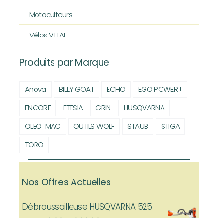
Motoculteurs
Vélos VTTAE
Produits par Marque
Anova
BILLY GOAT
ECHO
EGO POWER+
ENCORE
ETESIA
GRIN
HUSQVARNA
OLEO-MAC
OUTILS WOLF
STAUB
STIGA
TORO
Nos Offres Actuelles
Débroussailleuse HUSQVARNA 525