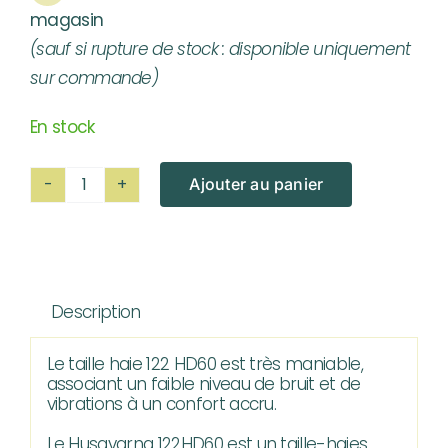
magasin
(sauf si rupture de stock : disponible uniquement
sur commande)
En stock
Ajouter au panier
quantité
de
Taille-
Haies
Description
HUSQVARNA
122HD60
Le taille haie 122 HD60 est très maniable,
associant un faible niveau de bruit et de
vibrations à un confort accru.
Le Husqvarna 122HD60 est un taille-haies