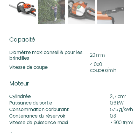
Capacité
Diamètre maxi conseillé pour les
20 mm
brindilles
4 050
Vitesse de coupe
coupes/min
Moteur
Cylindrée
21,7 cm³
Puissance de sortie
0,6 kW
Consommation carburant
575 g/kWh
Contenance du réservoir
0,3 l
Vitesse de puissance maxi
7 800 tr/m