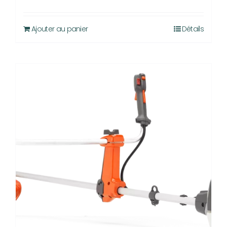
initial
actuel
était :
est :
Ajouter au panier
Détails
1.849,00 €.
1.299,00 €.