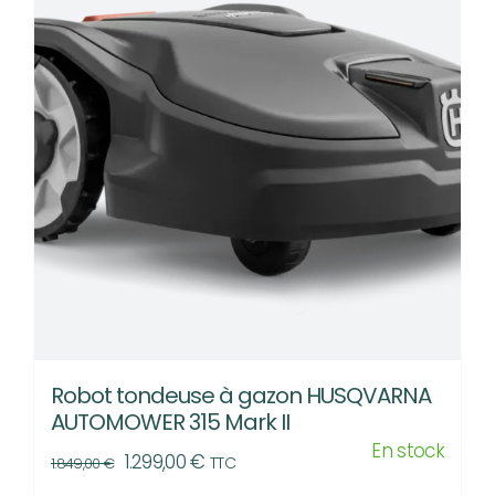
Robot tondeuse à gazon HUSQVARNA
AUTOMOWER 315 Mark II
En stock
Le
Le
1.299,00
€
TTC
1.849,00
€
prix
prix