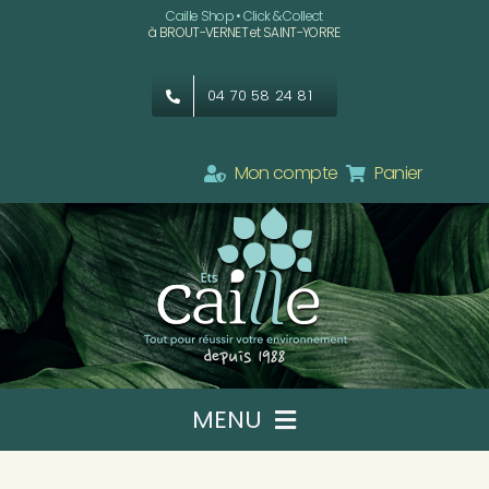
Passer
Caille Shop • Click & Collect
à BROUT-VERNET et SAINT-YORRE
au
contenu
04 70 58 24 81
Mon compte
Panier
MENU
Ets CAILLE