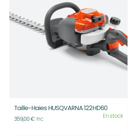
Les
options
peuvent
être
choisies
sur
la
page
du
produit
Taille-Haies HUSQVARNA 122HD60
En stock
359,00
€
TTC