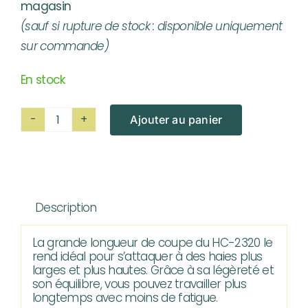
magasin
(sauf si rupture de stock : disponible uniquement
sur commande)
En stock
Ajouter au panier
quantité
de
Taille-
Haies
Description
ECHO
HC-
La grande longueur de coupe du HC-2320 le
2320
rend idéal pour s’attaquer à des haies plus
larges et plus hautes. Grâce à sa légèreté et
son équilibre, vous pouvez travailler plus
longtemps avec moins de fatigue.