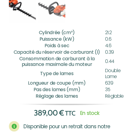
Cylindrée (cm³)
21.2
Puissance (kW)
0.6
Poids à sec
4.6
Capacité du réservoir de carburant (l)
0.39
Consommation de carburant à la
0.44
puissance maximale du moteur
Double
Type de lames
Lame
Longueur de coupe (mm)
639
Pas des lames (mm)
35
Réglage des lames
Réglable
389,00
€
TTC
En stock
Disponible pour un retrait dans notre