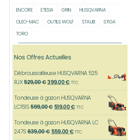
ENCORE
ETESIA
GRIN
HUSQVARNA
OLEO-MAC
OUTILS WOLF
STAUB
STIGA
TORO
Nos Offres Actuelles
Débroussailleuse HUSQVARNA 525
Le
Le
RJX
529,00
€
399,00
€
TTC
prix
prix
Tondeuse à gazon HUSQVARNA
initial
actuel
Le
Le
LC151S
599,00
€
519,00
€
TTC
était :
est :
prix
prix
529,00 €.
399,00 €.
Tondeuse à gazon HUSQVARNA LC
initial
actuel
Le
Le
247S
639,00
€
559,00
€
TTC
était :
est :