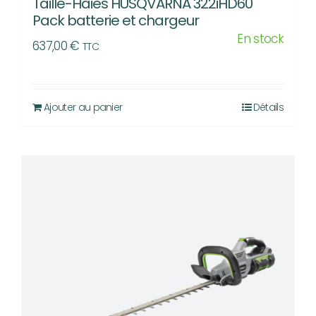
Taille-Haies HUSQVARNA 322iHD60
Pack batterie et chargeur
En stock
637,00
€
TTC
Ajouter au panier
Détails