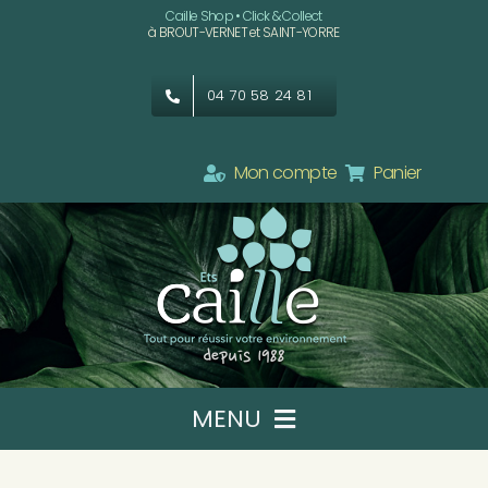
Passer
Caille Shop • Click & Collect
à BROUT-VERNET et SAINT-YORRE
au
contenu
04 70 58 24 81
Mon compte
Panier
MENU
Ets CAILLE