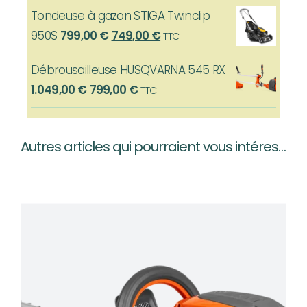
prix
prix
599,00 €.
519,00 €.
Tondeuse à gazon STIGA Twinclip
initial
actuel
Le
Le
950S
799,00
€
749,00
€
TTC
était :
est :
prix
prix
639,00 €.
559,00 €.
Débrousailleuse HUSQVARNA 545 RX
initial
actuel
Le
Le
1.049,00
€
799,00
€
TTC
était :
est :
prix
prix
799,00 €.
749,00 €.
initial
actuel
Autres articles qui pourraient vous intéresser…
était :
est :
1.049,00 €.
799,00 €.