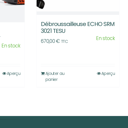
Débroussailleuse ECHO SRM
3021 TESU
T
En stock
670,00
€
TTC
En stock
Aperçu
Ajouter au
Aperçu
panier