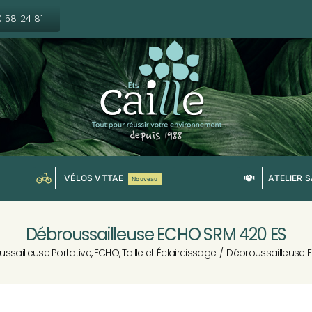
0 58 24 81
VÉLOS VTTAE
ATELIER 
Nouveau
Débroussailleuse ECHO SRM 420 ES
ssailleuse Portative
ECHO
Taille et Éclaircissage
Débroussailleuse 