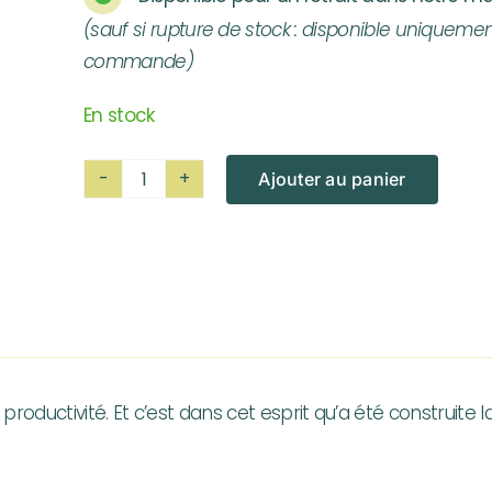
(sauf si rupture de stock : disponible uniquemen
commande)
En stock
Ajouter au panier
quantité
de
Débroussailleuse
ECHO
SRM
420
ES
roductivité. Et c’est dans cet esprit qu’a été construite l