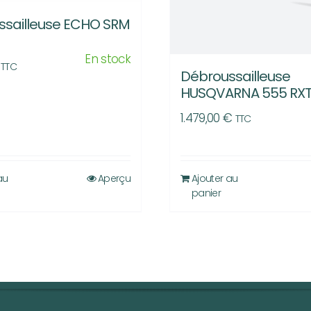
ssailleuse ECHO SRM
En stock
TTC
Débroussailleuse
HUSQVARNA 555 RX
1.479,00
€
TTC
au
Aperçu
Ajouter au
panier