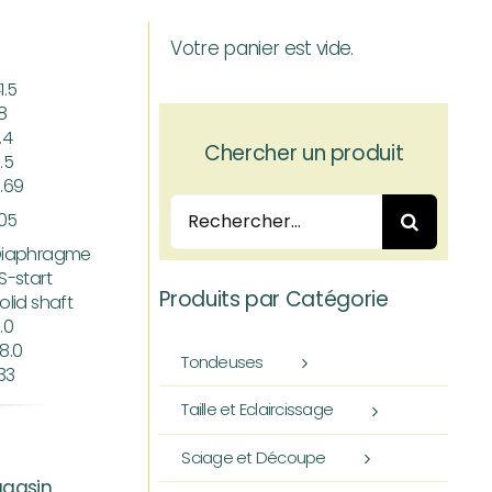
Votre panier est vide.
1.5
.8
.4
Chercher un produit
.5
.69
Rechercher:
.05
Diaphragme
S-start
Produits par Catégorie
olid shaft
.0
8.0
Tondeuses
.33
Taille et Eclaircissage
Sciage et Découpe
agasin