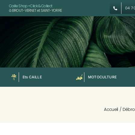
Passer
Caille Shop • Click & Collect
04 7
à BROUT-VERNET et SAINT-YORRE
au
contenu
Ets CAILLE
MOTOCULTURE
Accueil
Débrou