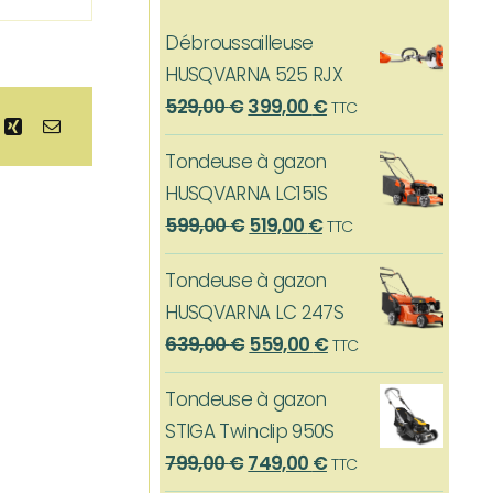
Débroussailleuse
HUSQVARNA 525 RJX
Le
Le
529,00
€
399,00
€
TTC
prix
prix
Tondeuse à gazon
initial
actuel
HUSQVARNA LC151S
était :
est :
Le
Le
599,00
€
519,00
€
TTC
529,00 €.
399,00 €.
prix
prix
Tondeuse à gazon
initial
actuel
HUSQVARNA LC 247S
était :
est :
Le
Le
639,00
€
559,00
€
TTC
599,00 €.
519,00 €.
prix
prix
Tondeuse à gazon
initial
actuel
STIGA Twinclip 950S
était :
est :
Le
Le
799,00
€
749,00
€
TTC
639,00 €.
559,00 €.