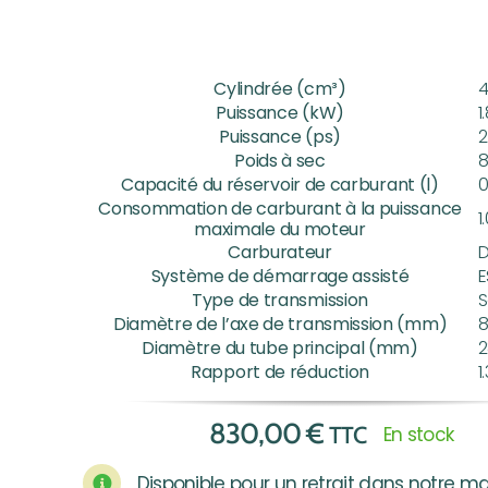
Cylindrée (cm³)
4
Puissance (kW)
1
Puissance (ps)
2
Poids à sec
8
Capacité du réservoir de carburant (l)
0
Consommation de carburant à la puissance
1
maximale du moteur
Carburateur
Système de démarrage assisté
E
Type de transmission
S
Diamètre de l’axe de transmission (mm)
8
Diamètre du tube principal (mm)
2
Rapport de réduction
1
830,00
€
TTC
En stock
Disponible pour un retrait dans notre m