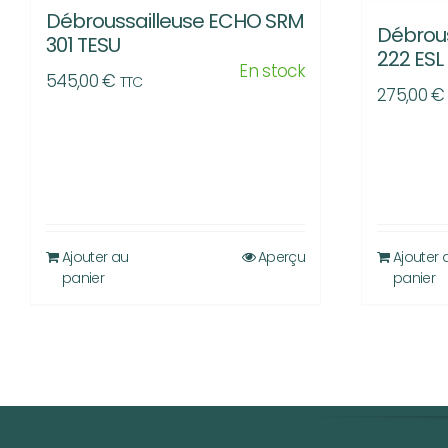
Débroussailleuse ECHO SRM
Débrou
301 TESU
222 ESL
En stock
545,00
€
TTC
275,00
€
Ajouter au
Aperçu
Ajouter 
panier
panier