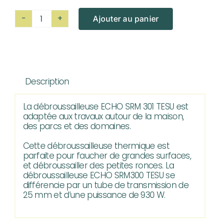
Ajouter au panier
quantité
de
Débroussailleuse
ECHO
Description
SRM
301
La débroussailleuse ECHO SRM 301 TESU est
TESU
adaptée aux travaux autour de la maison,
des parcs et des domaines.
Cette débroussailleuse thermique est
parfaite pour faucher de grandes surfaces,
et débroussailler des petites ronces. La
débroussailleuse ECHO SRM300 TESU se
différencie par un tube de transmission de
25 mm et d’une puissance de 930 W.