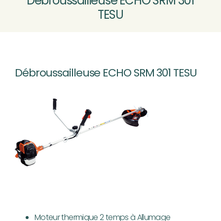
Débroussailleuse ECHO SRM 301
TESU
MOTOCULTURE
VÉLOS VTTAE
Nouveau
Débroussailleuse ECHO SRM 301 TESU
ATELIER SAV
CONTACT & ACCÈS
Rechercher:
Moteur thermique 2 temps à Allumage