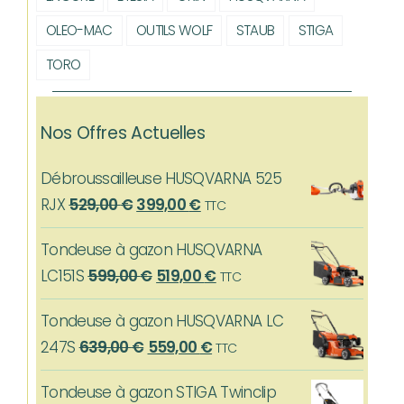
OLEO-MAC
OUTILS WOLF
STAUB
STIGA
TORO
Nos Offres Actuelles
Débroussailleuse HUSQVARNA 525
Le
Le
RJX
529,00
€
399,00
€
TTC
prix
prix
Tondeuse à gazon HUSQVARNA
initial
actuel
Le
Le
LC151S
599,00
€
519,00
€
TTC
était :
est :
prix
prix
529,00 €.
399,00 €.
Tondeuse à gazon HUSQVARNA LC
initial
actuel
Le
Le
247S
639,00
€
559,00
€
TTC
était :
est :
prix
prix
599,00 €.
519,00 €.
Tondeuse à gazon STIGA Twinclip
initial
actuel