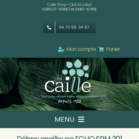
Passer
Caille Shop • Click & Collect
à BROUT-VERNET et SAINT-YORRE
au
contenu
04 70 58 24 81
Mon compte
Panier
MENU
Ets CAILLE