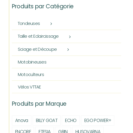
Produits par Catégorie
Tondeuses
Taille et Eclaircissage
Sciage et Découpe
Motobineuses
Motoculteurs
Vélos VTTAE
Produits par Marque
Anova
BILLY GOAT
ECHO
EGO POWER+
ENCORE
ETESIA
GRIN
HUSQVARNA