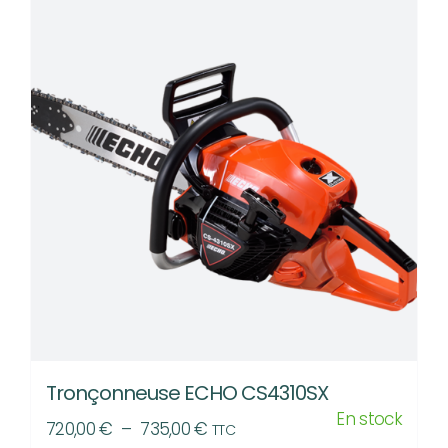
Tronçonneuse ECHO CS4310SX
En stock
Plage
720,00
€
–
735,00
€
TTC