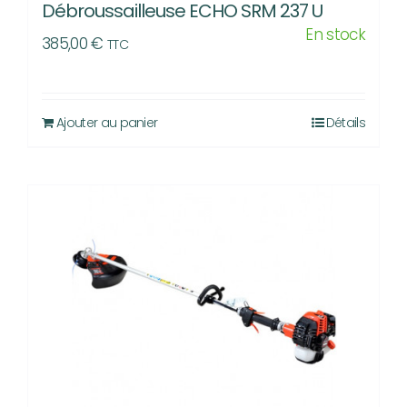
du
Débroussailleuse ECHO SRM 237 U
produit
En stock
385,00
€
TTC
Ajouter au panier
Détails