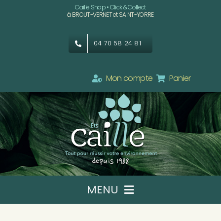
Passer
Caille Shop • Click & Collect
à BROUT-VERNET et SAINT-YORRE
au
contenu
04 70 58 24 81
Mon compte
Panier
MENU
Ets CAILLE