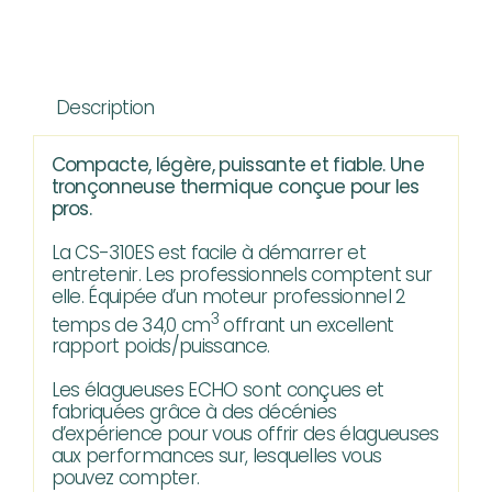
de
Tronçonneuse
ECHO
Description
CS-
310ES
Compacte, légère, puissante et fiable. Une
tronçonneuse thermique conçue pour les
pros.
La CS-310ES est facile à démarrer et
entretenir. Les professionnels comptent sur
elle. Équipée d’un moteur professionnel 2
3
temps de 34,0 cm
offrant un excellent
rapport poids/puissance.
Les élagueuses ECHO sont conçues et
fabriquées grâce à des décénies
d’expérience pour vous offrir des élagueuses
aux performances sur, lesquelles vous
pouvez compter.