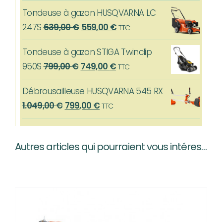
prix
prix
529,00 €.
399,00 €.
Tondeuse à gazon HUSQVARNA LC
initial
actuel
Le
Le
247S
639,00
€
559,00
€
TTC
était :
est :
prix
prix
599,00 €.
519,00 €.
Tondeuse à gazon STIGA Twinclip
initial
actuel
Le
Le
950S
799,00
€
749,00
€
TTC
était :
est :
prix
prix
639,00 €.
559,00 €.
Débrousailleuse HUSQVARNA 545 RX
initial
actuel
Le
Le
1.049,00
€
799,00
€
TTC
était :
est :
prix
prix
799,00 €.
749,00 €.
initial
actuel
Autres articles qui pourraient vous intéresser…
était :
est :
1.049,00 €.
799,00 €.