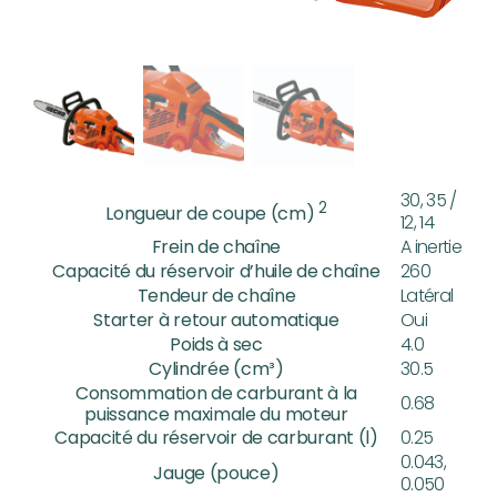
30, 35 /
2
Longueur de coupe (cm)
12, 14
Frein de chaîne
A inertie
Capacité du réservoir d’huile de chaîne
260
Tendeur de chaîne
Latéral
Starter à retour automatique
Oui
Poids à sec
4.0
Cylindrée (cm³)
30.5
Consommation de carburant à la
0.68
puissance maximale du moteur
Capacité du réservoir de carburant (l)
0.25
0.043,
Jauge (pouce)
0.050