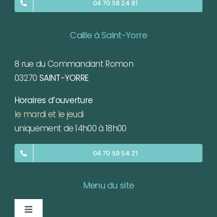
04 70 58 24 81
Caille à Saint-Yorre
8 rue du Commandant Romon
03270
SAINT-YORRE
Horaires d’ouverture
le mardi et le jeudi
uniquement de 14h00 à 18h00
04 70 59 54 21
Menu du site
Toggle