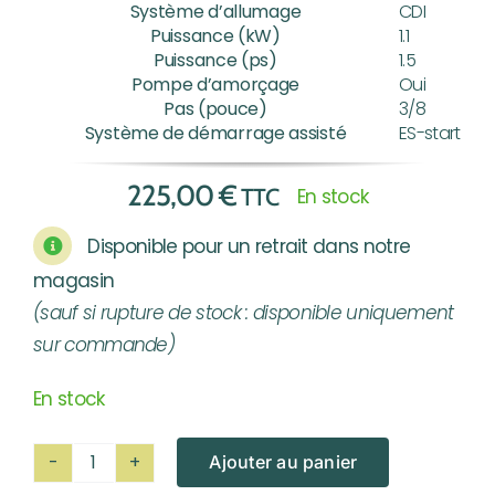
Système d’allumage
CDI
Puissance (kW)
1.1
Puissance (ps)
1.5
Pompe d’amorçage
Oui
Pas (pouce)
3/8
Système de démarrage assisté
ES-start
225,00
€
TTC
En stock
Disponible pour un retrait dans notre
magasin
(sauf si rupture de stock : disponible uniquement
sur commande)
En stock
Ajouter au panier
quantité