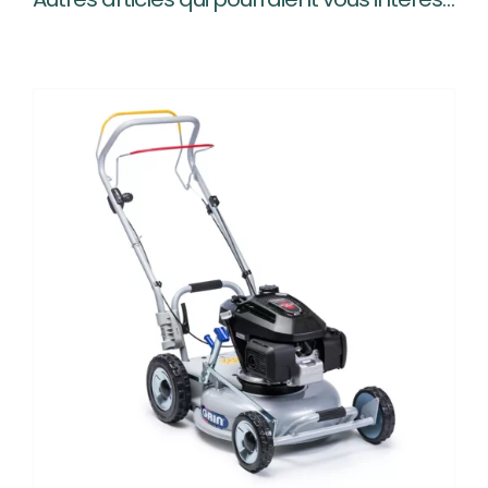
était :
est :
1.049,00 €.
799,00 €.