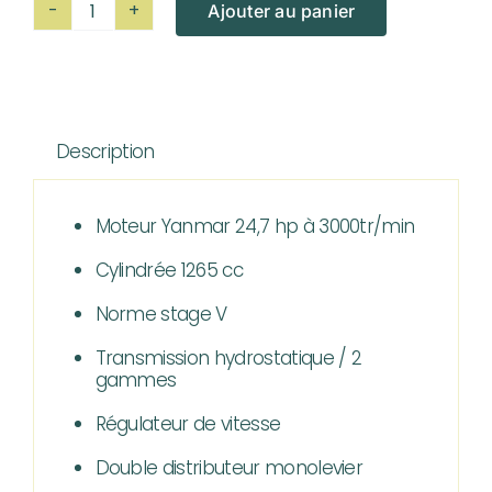
Ajouter au panier
quantité
de
Micro
tracteur
Description
LS
TRACTOR
Moteur Yanmar 24,7 hp à 3000tr/min​
Cylindrée 1265 cc
Norme stage V
Transmission hydrostatique / 2
gammes
Régulateur de vitesse
Double distributeur monolevier