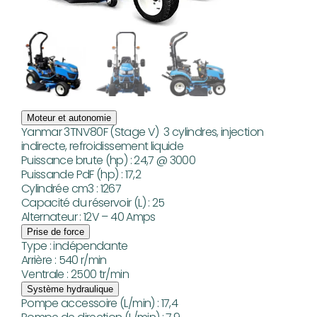
Moteur et autonomie
Yanmar 3TNV80F (Stage V) 3 cylindres, injection
indirecte, refroidissement liquide
Puissance brute (hp) : 24,7 @ 3000
Puissande PdF (hp) : 17,2
Cylindrée cm3 : 1267
Capacité du réservoir (L) : 25
Alternateur : 12V – 40 Amps
Prise de force
Type : indépendante
Arrière : 540 r/min
Ventrale : 2500 tr/min
Système hydraulique
Pompe accessoire (L/min) : 17,4