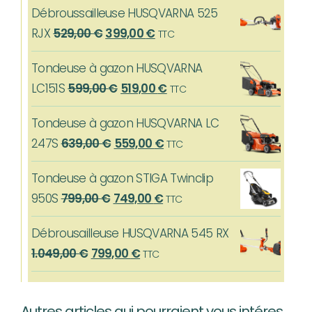
Débroussailleuse HUSQVARNA 525
Le
Le
RJX
529,00
€
399,00
€
TTC
prix
prix
Tondeuse à gazon HUSQVARNA
initial
actuel
Le
Le
LC151S
599,00
€
519,00
€
TTC
était :
est :
prix
prix
529,00 €.
399,00 €.
Tondeuse à gazon HUSQVARNA LC
initial
actuel
Le
Le
247S
639,00
€
559,00
€
TTC
était :
est :
prix
prix
599,00 €.
519,00 €.
Tondeuse à gazon STIGA Twinclip
initial
actuel
Le
Le
950S
799,00
€
749,00
€
TTC
était :
est :
prix
prix
639,00 €.
559,00 €.
Débrousailleuse HUSQVARNA 545 RX
initial
actuel
Le
Le
1.049,00
€
799,00
€
TTC
était :
est :
prix
prix
799,00 €.
749,00 €.
initial
actuel
Autres articles qui pourraient vous intéresser…