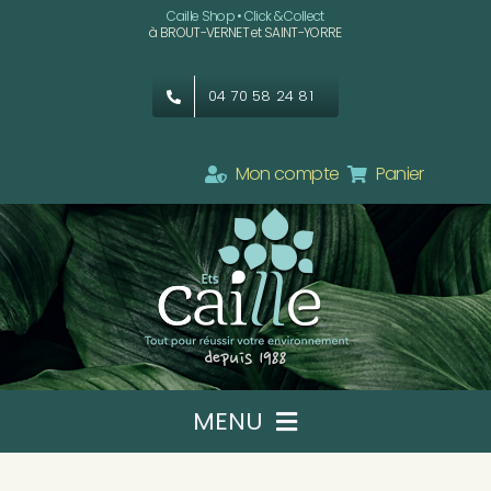
Passer
Caille Shop • Click & Collect
à BROUT-VERNET et SAINT-YORRE
au
contenu
04 70 58 24 81
Mon compte
Panier
MENU
Ets CAILLE