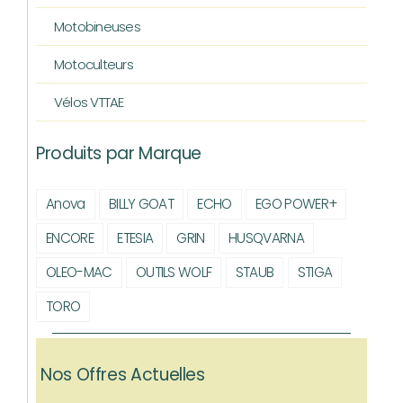
Motobineuses
Motoculteurs
Vélos VTTAE
Produits par Marque
Anova
BILLY GOAT
ECHO
EGO POWER+
ENCORE
ETESIA
GRIN
HUSQVARNA
OLEO-MAC
OUTILS WOLF
STAUB
STIGA
TORO
Nos Offres Actuelles