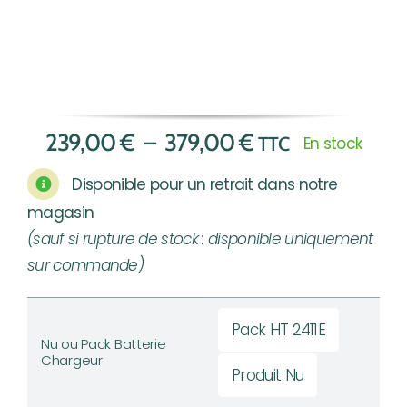
Plage
239,00
€
–
379,00
€
TTC
En stock
de
Disponible pour un retrait dans notre
prix :
magasin
239,00 €
(sauf si rupture de stock : disponible uniquement
à
sur commande)
379,00 €
Pack HT 2411E

Nu ou Pack Batterie
Chargeur
Produit Nu