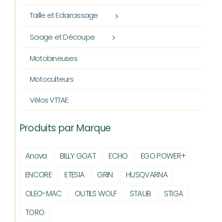
Taille et Eclaircissage
Sciage et Découpe
Motobineuses
Motoculteurs
Vélos VTTAE
Produits par Marque
Anova
BILLY GOAT
ECHO
EGO POWER+
ENCORE
ETESIA
GRIN
HUSQVARNA
OLEO-MAC
OUTILS WOLF
STAUB
STIGA
TORO