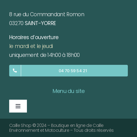
8 rue du Commandant Romon
03270
SAINT-YORRE
Horaires d’ouverture
le mardi et le jeudi
uniquement de 14h00 à 18h00
04 70 59 54 21
Menu du site
Toggle
Navigation
Caille qui sommes-nous ?
Caille Shop
©
2024 – Boutique en ligne de Caille
Environnement et Motoculture – Tous droits réservés