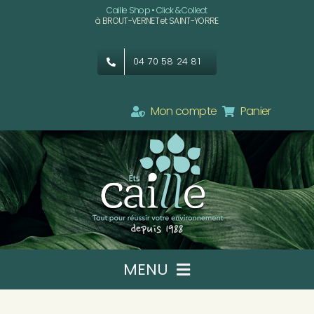
Passer
Caille Shop • Click & Collect
à BROUT-VERNET et SAINT-YORRE
au
contenu
04 70 58 24 81
Mon compte
Panier
MENU
Ets CAILLE