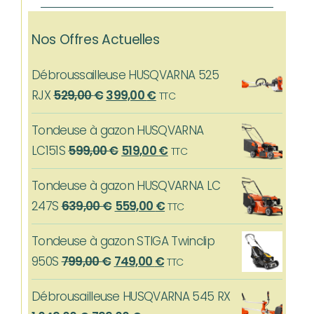
Nos Offres Actuelles
Débroussailleuse HUSQVARNA 525
Le
Le
RJX
529,00
€
399,00
€
TTC
prix
prix
Tondeuse à gazon HUSQVARNA
initial
actuel
Le
Le
LC151S
599,00
€
519,00
€
TTC
était :
est :
prix
prix
529,00 €.
399,00 €.
Tondeuse à gazon HUSQVARNA LC
initial
actuel
Le
Le
247S
639,00
€
559,00
€
TTC
était :
est :
prix
prix
599,00 €.
519,00 €.
Tondeuse à gazon STIGA Twinclip
initial
actuel
Le
Le
950S
799,00
€
749,00
€
TTC
était :
est :
prix
prix
639,00 €.
559,00 €.
Débrousailleuse HUSQVARNA 545 RX
initial
actuel