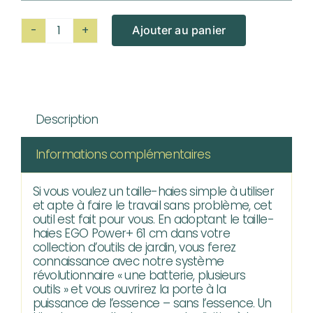
Ajouter au panier
quantité
de
Taille-
haies
Description
EGO
Pack
Informations complémentaires
HT2411E
Si vous voulez un taille-haies simple à utiliser
et apte à faire le travail sans problème, cet
outil est fait pour vous. En adoptant le taille-
haies EGO Power+ 61 cm dans votre
collection d’outils de jardin, vous ferez
connaissance avec notre système
révolutionnaire « une batterie, plusieurs
outils » et vous ouvrirez la porte à la
puissance de l’essence – sans l’essence. Un