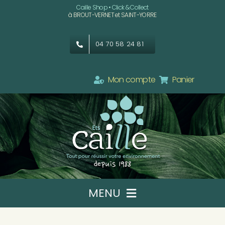
Passer
Caille Shop • Click & Collect
à BROUT-VERNET et SAINT-YORRE
au
contenu
04 70 58 24 81
Mon compte
Panier
MENU
Ets CAILLE