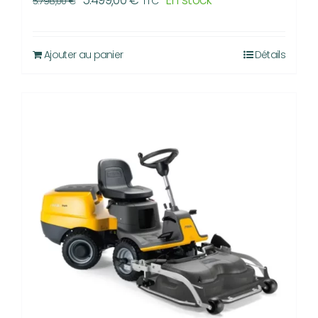
5.499,00
€
En stock
TTC
5.798,00
€
prix
prix
initial
actuel
Ajouter au panier
Détails
était :
est :
5.798,00 €.
5.499,00 €.