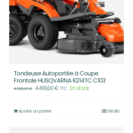
Tondeuse Autoportée à Coupe
Frontale HUSQVARNA R214TC C103
Le
Le
4.499,00
€
En stock
TTC
4.999,00
€
prix
prix
initial
actuel
Ajouter au panier
Détails
était :
est :
4.999,00 €.
4.499,00 €.