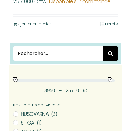
25.710,00
€
Disponible sur commande
TTC
Ajouter au panier
Détails
Rechercher:
-
€
Minimum Price
Maximum Price
Nos Produits par Marque
HUSQVARNA
(3)
STIGA
(1)