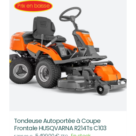
Prix en baisse
Tondeuse Autoportée à Coupe
Frontale HUSQVARNA R214Ts C103
Le
Le