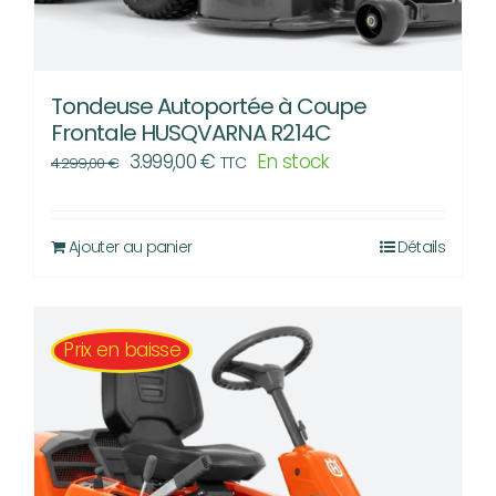
Tondeuse Autoportée à Coupe
Frontale HUSQVARNA R214C
Le
Le
3.999,00
€
En stock
TTC
4.299,00
€
prix
prix
initial
actuel
Ajouter au panier
Détails
était :
est :
4.299,00 €.
3.999,00 €.
Prix en baisse